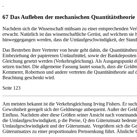
.
67 Das Aufleben der mechanischen Quantitätstheorie
Nachdem sich die Wissenschaft mühsam zu einer entsprechenden Verkl
erwacht. Natürlich ist das wissenschaftliche Gerüst, auf welchem sie 
hinweggegangen werden, dass die Umlaufgeschwindigkeit, der Stand
Das Bestreben ihrer Vertreter von heute geht dahin, die Quantitätsthe
Einbeziehung der papierenen Umlaufmittel, sowie der Bankdepositen g
Gleichung gesetzt werden (Verkehrsgleichung). Als Ausgangspunkt d
setzen trachtet. Die allgemeine Fassung lautet sonach,
dass die Geldm
Kemmerer, Robertson und andere vertreten die Quantitätstheorie auf d
Beachtung geschenkt wird.
Seite 123
Am meisten bekannt ist die Verkehrsgleichung Irving Fishers. Er suc
Gewohnheit geregelt sich der Geldmenge anbequemt. Außer der Geld
Einfluss. Nachdem aber diese Größen seiner Ansicht nach voneinand
die Umlaufgeschwindigkeit, p die Preise, Q den Güterumsatz bedeuten
Umlaufgeschwindigkeit und der Güterumsatz. Vergrößern sich die G
Güterumsatzes zu einer proportionalen Preissenkung führt. Ähnliche