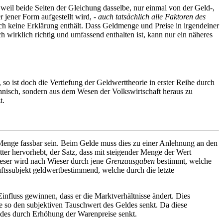
 weil beide Seiten der Gleichung dasselbe, nur einmal von der Geld-,
der jener Form aufgestellt wird, -
auch tatsächlich alle Faktoren des
h keine Erklärung enthält. Dass Geldmenge und Preise in irgendeiner
irklich richtig und umfassend enthalten ist, kann nur ein näheres
so ist doch die Vertiefung der Geldwerttheorie in erster Reihe durch
chnisch, sondern aus dem Wesen der Volkswirtschaft heraus zu
t.
te Menge fassbar sein. Beim Gelde muss dies zu einer Anlehnung an den
er hervorhebt, der Satz, dass mit steigender Menge der Wert
eser wird nach Wieser durch jene
Grenzausgaben
bestimmt, welche
aftssubjekt geldwertbestimmend, welche durch die letzte
influss gewinnen, dass er die Marktverhältnisse ändert. Dies
e so den subjektiven Tauschwert des Geldes senkt. Da diese
ldes durch Erhöhung der Warenpreise senkt.