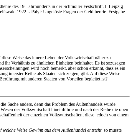
re des 19. Jahrhunderts in der Schmoller Festschrift. I. Leipzig
ifswald 1922. - Pályi: Ungelöste Fragen der Geldtheorie. Festgabe
 diese Weise das innere Leben der Volkswirtschaft näher zu
d ihr Verhältnis zu ähnlichen Einheiten beinhaltet. Es ist sozusagen
enserscheinungen wird noch bemerkt, aber schon erkannt, dass es ein
g in erster Reihe als Staaten sich zeigen, gibt. Auf diese Weise
Berührung mit anderen Staaten von Vorteilen begleitet ist?
sch die Sache anders, denn das Problem des Außenhandels wurde
Wesen der Volkswirtschaft hineinführte und nach der Reihe die oben
chaffenheit der einzelnen Volkswirtschaften, diese jedoch von einem
f welche Weise Gewinn aus dem Außenhandel entsteht
, so musste