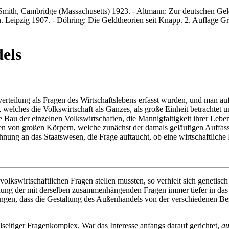
th, Cambridge (Massachusetts) 1923. - Altmann: Zur deutschen Geldleh
Leipzig 1907. - Döhring: Die Geldtheorien seit Knapp. 2. Auflage Gre
els
teilung als Fragen des Wirtschaftslebens erfasst wurden, und man auf
 welches die Volkswirtschaft als Ganzes, als große Einheit betrachtet un
e Bau der einzelnen Volkswirtschaften, die Mannigfaltigkeit ihrer Leb
n von großen Körpern, welche zunächst der damals geläufigen Auffassun
nung an das Staatswesen, die Frage auftaucht, ob eine wirtschaftliche 
olkswirtschaftlichen Fragen stellen mussten, so verhielt sich geneti
ung der mit derselben zusammenhängenden Fragen immer tiefer in das 
angen, dass die Gestaltung des Außenhandels von der verschiedenen Bes
lseitiger Fragenkomplex. War das Interesse anfangs darauf gerichtet,
au