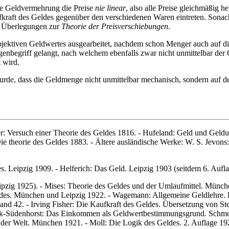
ine Geldvermehrung die Preise
nie linear
, also alle Preise gleichmäßig 
kraft des Geldes gegenüber den verschiedenen Waren eintreten. Sonach
n Überlegungen zur
Theorie der Preisverschiebungen
.
ektiven Geldwertes ausgearbeitet, nachdem schon Menger auch auf diese
begriff gelangt, nach welchem ebenfalls zwar nicht unmittelbar der 
 wird.
urde, dass die Geldmenge nicht unmittelbar mechanisch, sondern auf d
er: Versuch einer Theorie des Geldes 1816. - Hufeland: Geld und Gel
ie theorie des Geldes 1883. - Ältere ausländische Werke: W. S. Jevons
 Leipzig 1909. - Helferich: Das Geld. Leipzig 1903 (seitdem 6. Aufla
zig 1925). - Mises: Theorie des Geldes und der Umlaufmittel. München
Geldes. München und Leipzig 1922. - Wagemann: Allgemeine Geldlehre. 
and 42. - Irving Fisher: Die Kaufkraft des Geldes. Übersetzung von St
ineck-Südenhorst: Das Einkommen als Geldwertbestimmungsgrund. Schmo
der Welt. München 1921. - Moll: Die Logik des Geldes. 2. Auflage 19