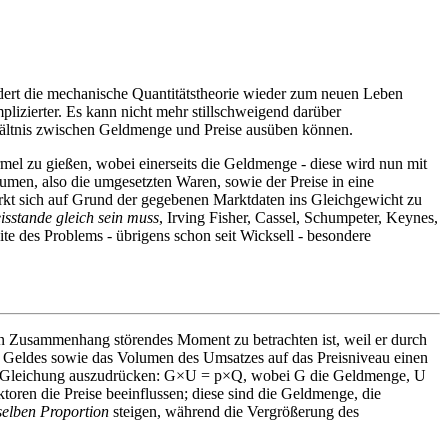
ndert die mechanische Quantitätstheorie wieder zum neuen Leben
plizierter. Es kann nicht mehr stillschweigend darüber
hältnis zwischen Geldmenge und Preise ausüben können.
ormel zu gießen, wobei einerseits die Geldmenge - diese wird nun mit
umen, also die umgesetzten Waren, sowie der Preise in eine
kt sich auf Grund der gegebenen Marktdaten ins Gleichgewicht zu
isstande gleich sein muss
, Irving Fisher, Cassel, Schumpeter, Keynes,
te des Problems - übrigens schon seit Wicksell - besondere
den Zusammenhang störendes Moment zu betrachten ist, weil er durch
 Geldes sowie das Volumen des Umsatzes auf das Preisniveau einen
ende Gleichung auszudrücken: G×U = p×Q, wobei G die Geldmenge, U
oren die Preise beeinflussen; diese sind die Geldmenge, die
selben Proportion
steigen, während die Vergrößerung des