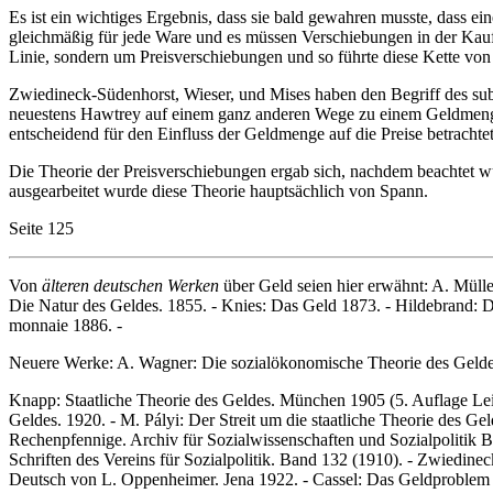
Es ist ein wichtiges Ergebnis, dass sie bald gewahren musste, dass e
gleichmäßig für jede Ware und es müssen Verschiebungen in der Kauf
Linie, sondern um Preisverschiebungen und so führte diese Kette vo
Zwiedineck-Südenhorst, Wieser, und Mises haben den Begriff des subj
neuestens Hawtrey auf einem ganz anderen Wege zu einem Geldmengen
entscheidend für den Einfluss der Geldmenge auf die Preise betrachtet
Die Theorie der Preisverschiebungen ergab sich, nachdem beachtet w
ausgearbeitet wurde diese Theorie hauptsächlich von Spann.
Seite 125
Von
älteren deutschen Werken
über Geld seien hier erwähnt: A. Müll
Die Natur des Geldes. 1855. - Knies: Das Geld 1873. - Hildebrand: D
monnaie 1886. -
Neuere Werke: A. Wagner: Die sozialökonomische Theorie des Geldes.
Knapp: Staatliche Theorie des Geldes. München 1905 (5. Auflage Leip
Geldes. 1920. - M. Pályi: Der Streit um die staatliche Theorie des 
Rechenpfennige. Archiv für Sozialwissenschaften und Sozialpolitik B
Schriften des Vereins für Sozialpolitik. Band 132 (1910). - Zwied
Deutsch von L. Oppenheimer. Jena 1922. - Cassel: Das Geldproblem 