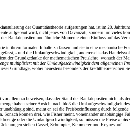
ausulierung der Quantitätstheorie aufgerungen hat, ist im 20. Jahrhu
heute aufgebaut wird, nicht jenes von Davanzati, sondern um vieles kom
 der Bankdepositen und ähnliche Momente einen Einfluss auf das Ver
orie in ihrem formalen Inhalte zu fassen und sie in eine mechanische F
efasst, - und die Umlaufgeschwindigkeit, andererseits das Handelsvol
ient der Grundgedanke der mathematischen Preislehre, wonach der Mar
enge multipliziert mit der Umlaufgeschwindigkeit dem allgemeinen Pre
ieser Grundlage, wobei neuestens besonders der kredittheoretischen Sei
ht vor allem zu beweisen, dass der Stand der Bankdepositen nicht als 
menge haben seiner Ansicht nach bloß die Umlaufgeschwindigkeit des
er unabhängig sind, meint er, sei die Preisbeeinflussung durch folg
. Sonach können drei, wie Fisher meint, voneinander unabhängige Fakt
eldmenge oder die Umlaufgeschwindigkeit, so müssen die Preise
in der
 Gleichungen stellen Cassel, Schumpter, Kemmerer und Keynes auf.