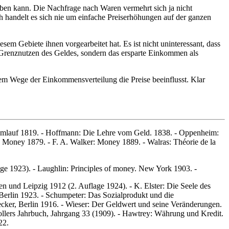
heben kann. Die Nachfrage nach Waren vermehrt sich ja nicht
 handelt es sich nie um einfache Preiserhöhungen auf der ganzen
m Gebiete ihnen vorgearbeitet hat. Es ist nicht uninteressant, dass
Grenznutzen des Geldes, sondern das ersparte Einkommen als
em Wege der Einkommensverteilung die Preise beeinflusst. Klar
dumlauf 1819. - Hoffmann: Die Lehre vom Geld. 1838. - Oppenheim:
: Money 1879. - F. A. Walker: Money 1889. - Walras: Théorie de la
ge 1923). - Laughlin: Principles of money. New York 1903. -
 und Leipzig 1912 (2. Auflage 1924). - K. Elster: Die Seele des
Berlin 1923. - Schumpeter: Das Sozialprodukt und die
ecker, Berlin 1916. - Wieser: Der Geldwert und seine Veränderungen.
llers Jahrbuch, Jahrgang 33 (1909). - Hawtrey: Währung und Kredit.
22.