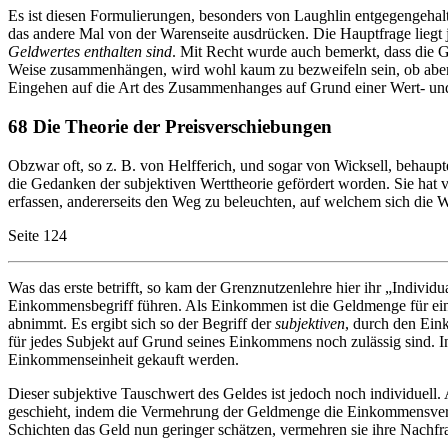
Es ist diesen Formulierungen, besonders von Laughlin entgegengehalte
das andere Mal von der Warenseite ausdrücken. Die Hauptfrage liegt j
Geldwertes enthalten sind
. Mit Recht wurde auch bemerkt, dass die 
Weise zusammenhängen, wird wohl kaum zu bezweifeln sein, ob aber d
Eingehen auf die Art des Zusammenhanges auf Grund einer Wert- und
68 Die Theorie der Preisverschiebungen
Obzwar oft, so z. B. von Helfferich, und sogar von Wicksell, behaupt
die Gedanken der subjektiven Werttheorie gefördert worden. Sie hat 
erfassen, andererseits den Weg zu beleuchten, auf welchem sich die
Seite 124
Was das erste betrifft, so kam der Grenznutzenlehre hier ihr „Indivi
Einkommensbegriff führen. Als Einkommen ist die Geldmenge für ein b
abnimmt. Es ergibt sich so der Begriff der
subjektiven
, durch den Ein
für jedes Subjekt auf Grund seines Einkommens noch zulässig sind. In
Einkommenseinheit gekauft werden.
Dieser subjektive Tauschwert des Geldes ist jedoch noch individuell.
geschieht, indem die Vermehrung der Geldmenge die Einkommensverteil
Schichten das Geld nun geringer schätzen, vermehren sie ihre Nachf