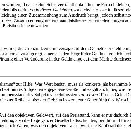
n worden, dass sie eine Selbstverständlichkeit in eine Formel kleiden,
edenfalls darin,
ob in dieser Gleichung
, - gleichviel ob sie in dieser o
Gleichung einen Zusammenhang zum Ausdruck bringt, jedoch selbst noc
ieser Zusammenhang in den quantitätstheoretischen Gleichungen auch w
 Preistheorie beantworten.
et wurde, die Grenznutzenlehre versage auf dem Gebiete der Geldlehre, 
vor allem dazu angeregt, einerseits den Begriff der Geldmenge nicht te
 Wirkung einer Veränderung in der Geldmenge auf dem Markte durchsetz
dualismus“ zur Hilfe. Was Wert besitzt, muss als konkrete, als bestimm
estimmtes Subjekt eine gegebene Größe und es gilt auch hier, wie Fett
kommensstand des Subjektes beeinflussten
Tauschwert
für das Geld. Di
 letzter Reihe ist also der Gebrauchswert jener Güter für jedes Wirtsch
 Auf den objektiven Geldwert, auf den Preisstand, kann er nur dadurch E
ung, also die Lage ganzer Gesellschaftsschichten, berührt und für si
rage nach Waren, was den objektiven Tauschwert, die Kaufkraft des Ge