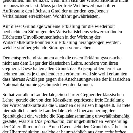
genommen, nur denkbar, wenn man sich die Wirtschaftskräfte nicht
frei auswirken lässt. Muss ja der freie Wettbewerb nach ihrer
Auffassung den höchsten Grad der unter den gegebenen
Verhältnissen erreichbaren Wohlfahrt gewährleisten.
Auf dieser Grundlage war eine Erklärung für die wiederholt
beobachteten Störungen des Wirtschaftslebens schwer zu finden.
Höchstens Unvollkommenheiten in der Wirkung der
Wirtschaftskräfte konnten zur Erklärung herangezogen werden,
welche vorübergehende Störungen verursachen.
Dementsprechend stammen auch die ersten Erklärungsversuche
nicht aus dem Lager der klassischen Lehre, sondern von ihren
Gegnern. Diese hatten allen Grund, das Krisenproblem ernst zu
nehmen und es je eingehender zu erörtern, weil sie wohl erkannten,
dass hieraus Anklagen gegen die Anschauungsweise der klassischen
Nationalökonomie geschmiedet werden können.
So hat vor allem Lauderdale, ein scharfer Gegner der klassischen
Lehre, gerade die von den Klassikern gepriesene freie Entfaltung
der Wirtschaftskräfte als die Ursachen der Krisen hingestellt. Es trete
hier nämlich - meinte Lauderdale - eine Überwucherung der
Spartätigkeit ein, welche die Kapitalansammlung unverhältnismäßig
gestalte, was zur
Überproduktion
, zur ungebührlichen Vermehrung
der Güter führen müsse. Auch Owen sieht den Grund des Übels in
der Überproduktion, welche er hauptsächlich aus dem
technischen