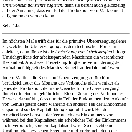
Unterkonsumtionslehre zugleich
, denn sie beruht auch gleichzeitig
auf der Annahme, dass ein Teil der Produktion vom Markte nicht
aufgenommen werden kann.
Seite 144
Im höchsten Maße trifft dies für die primitive Übererzeugungslehre
zu, welche die Übererzeugung aus dem technischen Fortschritt
ableitete, denn für sie ist die
Freisetzung von Arbeitskräften
infolge
Umsichgreifens der arbeitssparenden Maschinen ein wesentlicher
Bestandteil. Aus dieser Freisetzung folgt eine Verminderung der
Aufnahmefähigkeit des Marktes. So bei Lauderdale und Owen.
Indem Malthus die Krisen auf Übererzeugung zurückführt,
berücksichtigt er das Moment des Verbrauchs nicht weniger als
jenes der Produktion, denn die Ursache für die Übererzeugung
findet er in einer ungebührlichen Einschränkung des Verbrauches.
Er weist darauf hin, dass nur ein Teil der Einkommen dem Ankaufe
von Genussgütern dient, während ein anderer Teil der Einkommen
erspart und so der Kapitalbildung zugeführt wird. Bei der
Arbeiterklasse herrscht der Verbrauch des Einkommens vor,
während bei den Kapitalisten ein erheblicher Teil des Einkommens
nicht verbraucht, sondern kapitalisiert wird. So entsteht eine
Unstimmigkeit zwischen Erzeugung und Verbrauch, denn die