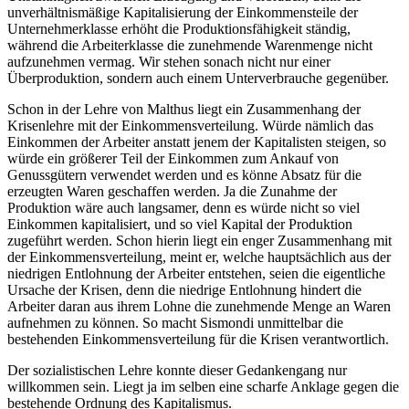
unverhältnismäßige Kapitalisierung der Einkommensteile der
Unternehmerklasse erhöht die Produktionsfähigkeit ständig,
während die Arbeiterklasse die zunehmende Warenmenge nicht
aufzunehmen vermag. Wir stehen sonach nicht nur einer
Überproduktion, sondern auch einem Unterverbrauche gegenüber.
Schon in der Lehre von Malthus liegt ein Zusammenhang der
Krisenlehre mit der Einkommensverteilung. Würde nämlich das
Einkommen der Arbeiter anstatt jenem der Kapitalisten steigen, so
würde ein größerer Teil der Einkommen zum Ankauf von
Genussgütern verwendet werden und es könne Absatz für die
erzeugten Waren geschaffen werden. Ja die Zunahme der
Produktion wäre auch langsamer, denn es würde nicht so viel
Einkommen kapitalisiert, und so viel Kapital der Produktion
zugeführt werden. Schon hierin liegt ein enger Zusammenhang mit
der Einkommensverteilung, meint er, welche hauptsächlich aus der
niedrigen Entlohnung der Arbeiter entstehen, seien die eigentliche
Ursache der Krisen, denn die niedrige Entlohnung hindert die
Arbeiter daran aus ihrem Lohne die zunehmende Menge an Waren
aufnehmen zu können. So macht Sismondi unmittelbar die
bestehenden Einkommensverteilung für die Krisen verantwortlich.
Der sozialistischen Lehre konnte dieser Gedankengang nur
willkommen sein. Liegt ja im selben eine scharfe Anklage gegen die
bestehende Ordnung des Kapitalismus.