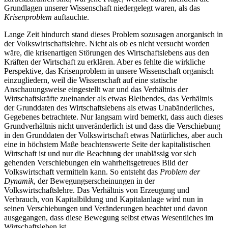
Grundlagen unserer Wissenschaft niedergelegt waren, als das
Krisenproblem
auftauchte.
Lange Zeit hindurch stand dieses Problem sozusagen anorganisch in
der Volkswirtschaftslehre. Nicht als ob es nicht versucht worden
wäre, die krisenartigen Störungen des Wirtschaftslebens aus den
Kräften der Wirtschaft zu erklären. Aber es fehlte die wirkliche
Perspektive, das Krisenproblem in unsere Wissenschaft organisch
einzugliedern, weil die Wissenschaft auf eine statische
Anschauungsweise eingestellt war und das Verhältnis der
Wirtschaftskräfte zueinander als etwas Bleibendes, das Verhältnis
der Grunddaten des Wirtschaftslebens als etwas Unabänderliches,
Gegebenes betrachtete. Nur langsam wird bemerkt, dass auch dieses
Grundverhältnis nicht unveränderlich ist und dass die Verschiebung
in den Grunddaten der Volkswirtschaft etwas Natürliches, aber auch
eine in höchstem Maße beachtenswerte Seite der kapitalistischen
Wirtschaft ist und nur die Beachtung der unablässig vor sich
gehenden Verschiebungen ein wahrheitsgetreues Bild der
Volkswirtschaft vermitteln kann. So entsteht das
Problem der
Dynamik
, der Bewegungserscheinungen in der
Volkswirtschaftslehre. Das Verhältnis von Erzeugung und
Verbrauch, von Kapitalbildung und Kapitalanlage wird nun in
seinen Verschiebungen und Veränderungen beachtet und davon
ausgegangen, dass diese Bewegung selbst etwas Wesentliches im
Wirtschaftsleben ist.