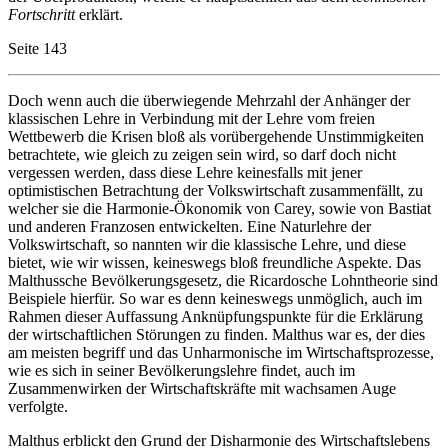
Fortschritt
erklärt.
Seite 143
Doch wenn auch die überwiegende Mehrzahl der Anhänger der
klassischen Lehre in Verbindung mit der Lehre vom freien
Wettbewerb die Krisen bloß als vorübergehende Unstimmigkeiten
betrachtete, wie gleich zu zeigen sein wird, so darf doch nicht
vergessen werden, dass diese Lehre keinesfalls mit jener
optimistischen Betrachtung der Volkswirtschaft zusammenfällt, zu
welcher sie die Harmonie-Ökonomik von Carey, sowie von Bastiat
und anderen Franzosen entwickelten. Eine Naturlehre der
Volkswirtschaft, so nannten wir die klassische Lehre, und diese
bietet, wie wir wissen, keineswegs bloß freundliche Aspekte. Das
Malthussche Bevölkerungsgesetz, die Ricardosche Lohntheorie sind
Beispiele hierfür. So war es denn keineswegs unmöglich, auch im
Rahmen dieser Auffassung Anknüpfungspunkte für die Erklärung
der wirtschaftlichen Störungen zu finden. Malthus war es, der dies
am meisten begriff und das Unharmonische im Wirtschaftsprozesse,
wie es sich in seiner Bevölkerungslehre findet, auch im
Zusammenwirken der Wirtschaftskräfte mit wachsamen Auge
verfolgte.
Malthus erblickt den Grund der Disharmonie des Wirtschaftslebens