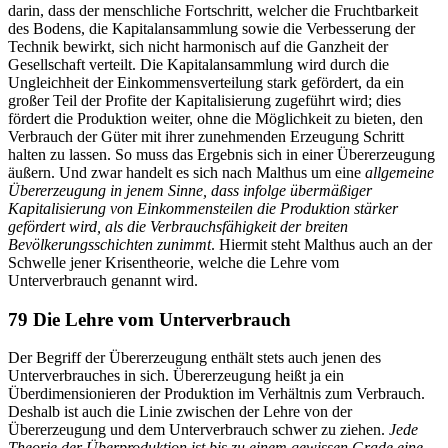
darin, dass der menschliche Fortschritt, welcher die Fruchtbarkeit
des Bodens, die Kapitalansammlung sowie die Verbesserung der
Technik bewirkt, sich nicht harmonisch auf die Ganzheit der
Gesellschaft verteilt. Die Kapitalansammlung wird durch die
Ungleichheit der Einkommensverteilung stark gefördert, da ein
großer Teil der Profite der Kapitalisierung zugeführt wird; dies
fördert die Produktion weiter, ohne die Möglichkeit zu bieten, den
Verbrauch der Güter mit ihrer zunehmenden Erzeugung Schritt
halten zu lassen. So muss das Ergebnis sich in einer Übererzeugung
äußern. Und zwar handelt es sich nach Malthus um eine
allgemeine
Übererzeugung in jenem Sinne, dass infolge übermäßiger
Kapitalisierung von Einkommensteilen die Produktion stärker
gefördert wird, als die Verbrauchsfähigkeit der breiten
Bevölkerungsschichten zunimmt
. Hiermit steht Malthus auch an der
Schwelle jener Krisentheorie, welche die Lehre vom
Unterverbrauch genannt wird.
79 Die Lehre vom Unterverbrauch
Der Begriff der Übererzeugung enthält stets auch jenen des
Unterverbrauches in sich. Übererzeugung heißt ja ein
Überdimensionieren der Produktion im Verhältnis zum Verbrauch.
Deshalb ist auch die Linie zwischen der Lehre von der
Übererzeugung und dem Unterverbrauch schwer zu ziehen.
Jede
Theorie der Überproduktion ist bis zu einem gewissen Grade eine